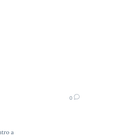
0
ntro a