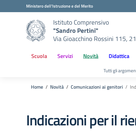
Vai ai contenuti
Vai al menu di navigazione
Vai al footer
Ministero dell'Istruzione e del Merito
Istituto Comprensivo
"Sandro Pertini"
Via Gioacchino Rossini 115, 2
Scuola
Servizi
Novità
Didattica
Tutti gli argomen
Home
Novità
Comunicazioni ai genitori
Ind
Indicazioni per il ri