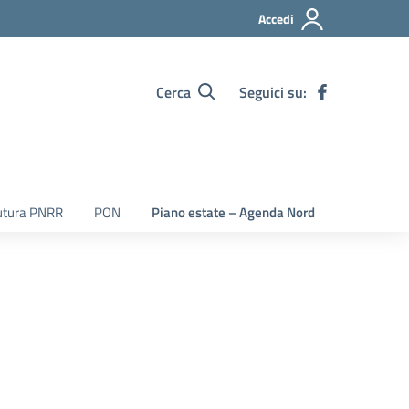
Accedi
Cerca
Seguici su:
utura PNRR
PON
Piano estate – Agenda Nord