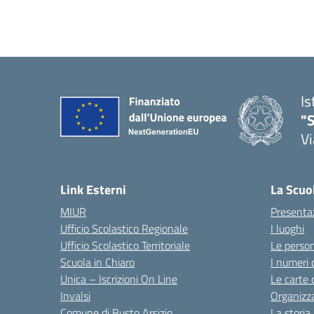
Is
"S
Vi
Link Esterni
La Scuo
MIUR
Presenta
Ufficio Scolastico Regionale
I luoghi
Ufficio Scolastico Territoriale
Le perso
Scuola in Chiaro
I numeri 
Unica – Iscrizioni On Line
Le carte 
Invalsi
Organizz
Comune di Busto Arsizio
La storia