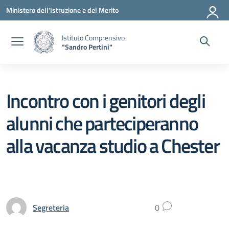
Vai ai contenuti
Vai al menu di navigazione
Vai al footer
Ministero dell'Istruzione e del Merito
Istituto Comprensivo
"Sandro Pertini"
Incontro con i genitori degli
alunni che parteciperanno
alla vacanza studio a Chester
Segreteria
0