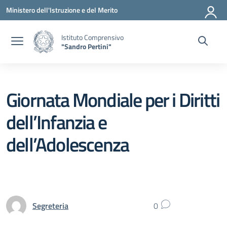
Vai ai contenuti
Vai al menu di navigazione
Vai al footer
Ministero dell'Istruzione e del Merito
Istituto Comprensivo
"Sandro Pertini"
Giornata Mondiale per i Diritti
dell’Infanzia e
dell’Adolescenza
Segreteria
0