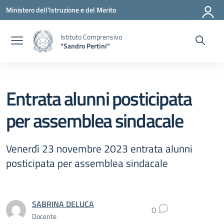
Vai ai contenuti
Vai al menu di navigazione
Vai al footer
Ministero dell'Istruzione e del Merito
Istituto Comprensivo
"Sandro Pertini"
Entrata alunni posticipata
per assemblea sindacale
Venerdì 23 novembre 2023 entrata alunni
posticipata per assemblea sindacale
SABRINA DELUCA
0
Docente