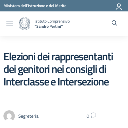
Vai ai contenuti
Vai al menu di navigazione
Vai al footer
Ministero dell'Istruzione e del Merito
Istituto Comprensivo
"Sandro Pertini"
Elezioni dei rappresentanti
dei genitori nei consigli di
Interclasse e Intersezione
Segreteria
0