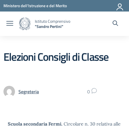
Vai ai contenuti
Vai al menu di navigazione
Vai al footer
Ministero dell'Istruzione e del Merito
Istituto Comprensivo
"Sandro Pertini"
Elezioni Consigli di Classe
Segreteria
0
Scuola secondaria Fermi.
Circolare n. 30 relativa alle