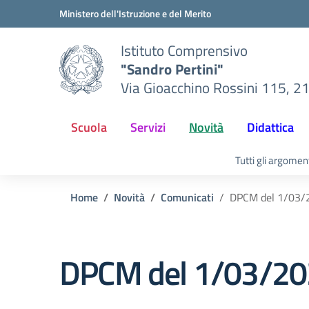
Vai ai contenuti
Vai al menu di navigazione
Vai al footer
Ministero dell'Istruzione e del Merito
Istituto Comprensivo
"Sandro Pertini"
Via Gioacchino Rossini 115, 2
Scuola
Servizi
Novità
Didattica
Tutti gli argomen
Home
Novità
Comunicati
DPCM del 1/03/
DPCM del 1/03/2