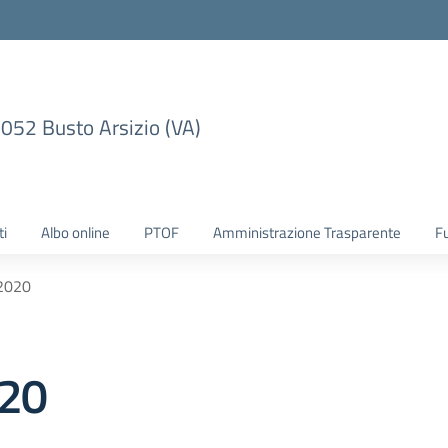
1052 Busto Arsizio (VA)
ti
Albo online
PTOF
Amministrazione Trasparente
F
2020
020