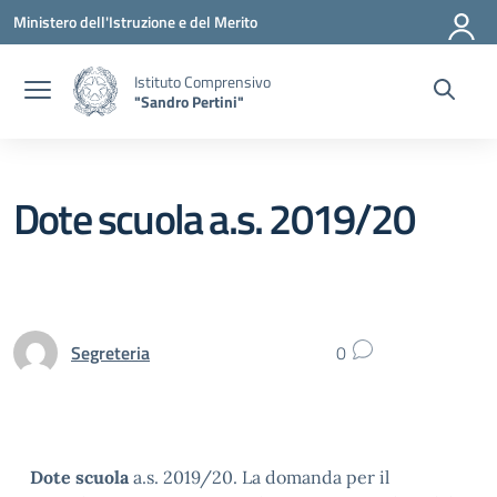
Vai ai contenuti
Vai al menu di navigazione
Vai al footer
Ministero dell'Istruzione e del Merito
Istituto Comprensivo
"Sandro Pertini"
Dote scuola a.s. 2019/20
Segreteria
0
Dote scuola
a.s. 2019/20. La domanda per il