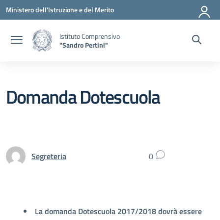
Vai ai contenuti
Vai al menu di navigazione
Vai al footer
Ministero dell'Istruzione e del Merito
Istituto Comprensivo
"Sandro Pertini"
Domanda Dotescuola
Segreteria
0
La domanda Dotescuola 2017/2018 dovrà essere