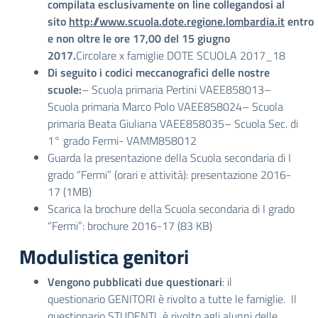
compilata esclusivamente on line collegandosi al
sito
http://www.scuola.dote.regione.lombardia.it
entro
e non oltre le ore 17,00 del 15 giugno
2017.
Circolare x famiglie DOTE SCUOLA 2017_18
Di seguito i codici meccanografici delle nostre
scuole:
– Scuola primaria Pertini VAEE858013–
Scuola primaria Marco Polo VAEE858024– Scuola
primaria Beata Giuliana VAEE858035– Scuola Sec. di
1° grado Fermi- VAMM858012
Guarda la presentazione della Scuola secondaria di I
grado “Fermi” (orari e attività): presentazione 2016-
17 (1MB)
Scarica la brochure della Scuola secondaria di I grado
“Fermi”: brochure 2016-17 (83 KB)
Modulistica genitori
Vengono pubblicati due questionari
: il
questionario GENITORI è rivolto a tutte le famiglie. Il
questionario STUDENTI è rivolto agli alunni delle