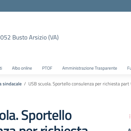
1052 Busto Arsizio (VA)
ti
Albo online
PTOF
Amministrazione Trasparente
F
 sindacale
USB scuola. Sportello consulenza per richiesta part 
la. Sportello
za per richiesta
A