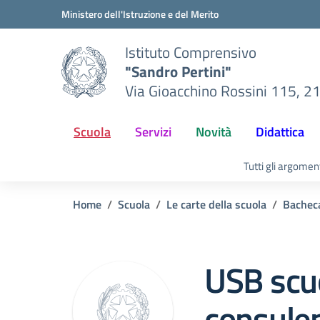
Vai ai contenuti
Vai al menu di navigazione
Vai al footer
Ministero dell'Istruzione e del Merito
Istituto Comprensivo
"Sandro Pertini"
Via Gioacchino Rossini 115, 2
Scuola
Servizi
Novità
Didattica
Tutti gli argomen
Home
Scuola
Le carte della scuola
Bacheca
USB scuo
consulen