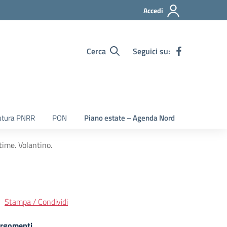
Accedi
Cerca
Seguici su:
utura PNRR
PON
Piano estate – Agenda Nord
time. Volantino.
Stampa / Condividi
rgomenti