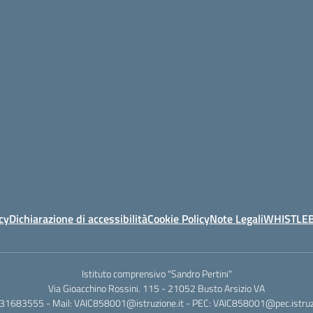
cy
Dichiarazione di accessibilità
Cookie Policy
Note Legali
WHISTLE
Istituto comprensivo "Sandro Pertini"
Via Gioacchino Rossini. 115 - 21052 Busto Arsizio VA
331683555 - Mail: VAIC858001@istruzione.it - PEC: VAIC858001@pec.istruzi