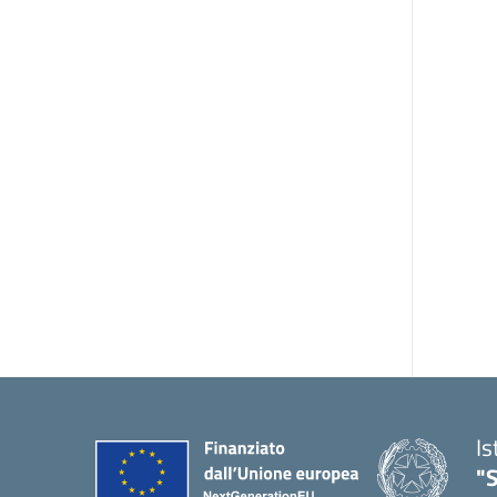
Is
"S