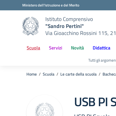
Vai ai contenuti
Vai al menu di navigazione
Vai al footer
Ministero dell'Istruzione e del Merito
Istituto Comprensivo
"Sandro Pertini"
Via Gioacchino Rossini 115, 2
Scuola
Servizi
Novità
Didattica
Tutti gli argomen
Home
Scuola
Le carte della scuola
Bacheca
USB PI 