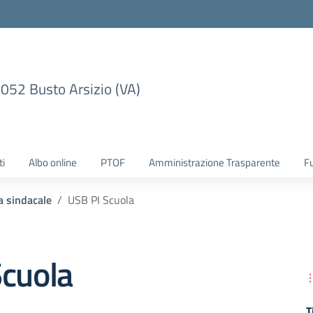
1052 Busto Arsizio (VA)
ti
Albo online
PTOF
Amministrazione Trasparente
F
 sindacale
USB PI Scuola
Scuola
T