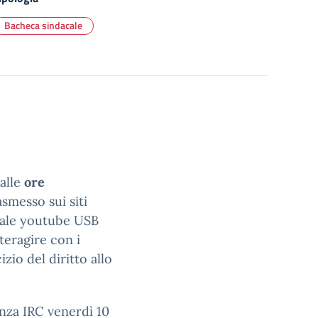
Bacheca sindacale
dalle
ore
asmesso sui siti
nale youtube USB
nteragire con i
izio del diritto allo
anza IRC venerdì 10