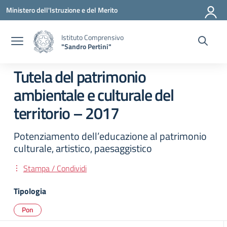
Vai ai contenuti
Vai al menu di navigazione
Vai al footer
Ministero dell'Istruzione e del Merito
Istituto Comprensivo
"Sandro Pertini"
Tutela del patrimonio
ambientale e culturale del
territorio – 2017
Potenziamento dell’educazione al patrimonio
culturale, artistico, paesaggistico
Stampa / Condividi
Tipologia
Pon