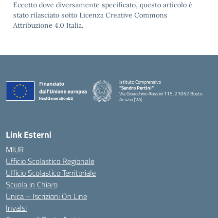
Eccetto dove diversamente specificato, questo articolo è
stato rilasciato sotto Licenza Creative Commons
Attribuzione 4.0 Italia.
Istituto Comprensivo
"Sandro Pertini"
Via Gioacchino Rossini 115, 21052 Busto
Arsizio (VA)
Link Esterni
MIUR
Ufficio Scolastico Regionale
Ufficio Scolastico Territoriale
Scuola in Chiaro
Unica – Iscrizioni On Line
Invalsi