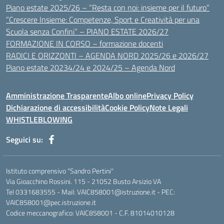
Piano estate 2025/26 – “Resta con noi: insieme per il futuro”
“Crescere Insieme: Competenze, Sport e Creatività per una
Scuola senza Confini” – PIANO ESTATE 2026/27
FORMAZIONE IN CORSO – formazione docenti
RADICI E ORIZZONTI – AGENDA NORD 2025/26 e 2026/27
Piano estate 20234/24 e 2024/25 – Agenda Nord
Amministrazione Trasparente
Albo online
Privacy Policy
Dichiarazione di accessibilità
Cookie Policy
Note Legali
WHISTLEBLOWING
Seguici su:
Istituto comprensivo "Sandro Pertini"
Via Gioacchino Rossini. 115 - 21052 Busto Arsizio VA
Tel 0331683555 - Mail: VAIC858001@istruzione.it - PEC:
VAIC858001@pec.istruzione.it
Codice meccanografico: VAIC858001 - C.F. 81014010128