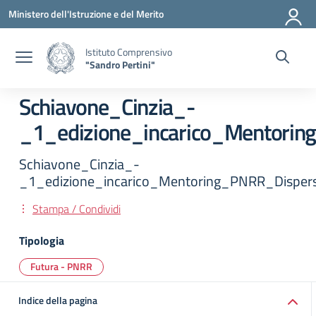
Vai ai contenuti
Vai al menu di navigazione
Vai al footer
Ministero dell'Istruzione e del Merito
Istituto Comprensivo
"Sandro Pertini"
Schiavone_Cinzia_-
_1_edizione_incarico_Mentori
Schiavone_Cinzia_-
_1_edizione_incarico_Mentoring_PNRR_Disper
Stampa / Condividi
Tipologia
Futura - PNRR
Indice della pagina