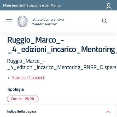
Vai ai contenuti
Vai al menu di navigazione
Vai al footer
Ministero dell'Istruzione e del Merito
Istituto Comprensivo
"Sandro Pertini"
Ruggio_Marco_-
_4_edizioni_incarico_Mentorin
Ruggio_Marco_-
_4_edizioni_incarico_Mentoring_PNRR_Dispers
Stampa / Condividi
Tipologia
Futura - PNRR
Indice della pagina