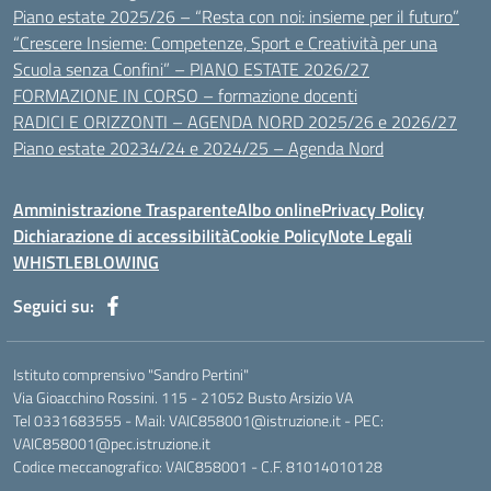
Piano estate 2025/26 – “Resta con noi: insieme per il futuro”
“Crescere Insieme: Competenze, Sport e Creatività per una
Scuola senza Confini” – PIANO ESTATE 2026/27
FORMAZIONE IN CORSO – formazione docenti
RADICI E ORIZZONTI – AGENDA NORD 2025/26 e 2026/27
Piano estate 20234/24 e 2024/25 – Agenda Nord
Amministrazione Trasparente
Albo online
Privacy Policy
Dichiarazione di accessibilità
Cookie Policy
Note Legali
WHISTLEBLOWING
Seguici su:
Istituto comprensivo "Sandro Pertini"
Via Gioacchino Rossini. 115 - 21052 Busto Arsizio VA
Tel 0331683555 - Mail: VAIC858001@istruzione.it - PEC:
VAIC858001@pec.istruzione.it
Codice meccanografico: VAIC858001 - C.F. 81014010128