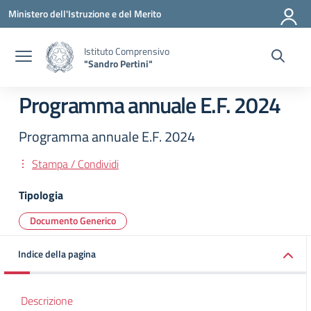
Vai ai contenuti
Vai al menu di navigazione
Vai al footer
Ministero dell'Istruzione e del Merito
Istituto Comprensivo
"Sandro Pertini"
Programma annuale E.F. 2024
Programma annuale E.F. 2024
Stampa / Condividi
Tipologia
Documento Generico
Indice della pagina
Descrizione