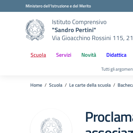
Vai ai contenuti
Vai al menu di navigazione
Vai al footer
Ministero dell'Istruzione e del Merito
Istituto Comprensivo
"Sandro Pertini"
Via Gioacchino Rossini 115, 2
Scuola
Servizi
Novità
Didattica
Tutti gli argomen
Home
Scuola
Le carte della scuola
Bacheca
Proclam
associaz