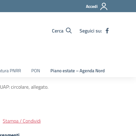
Accedi
Cerca
Seguici su:
utura PNRR
PON
Piano estate – Agenda Nord
AP: circolare, allegato.
Stampa / Condividi
rgomenti