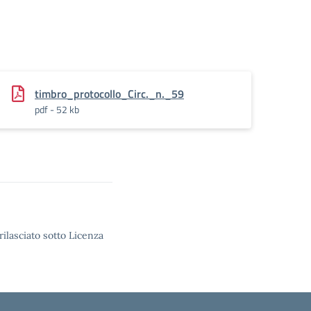
timbro_protocollo_Circ._n._59
pdf - 52 kb
rilasciato sotto Licenza