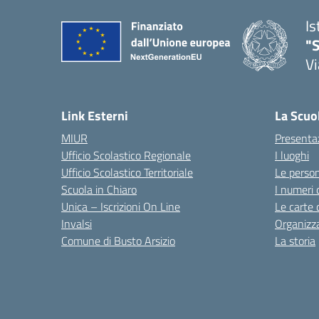
Is
"S
Vi
Link Esterni
La Scuo
MIUR
Presenta
Ufficio Scolastico Regionale
I luoghi
Ufficio Scolastico Territoriale
Le perso
Scuola in Chiaro
I numeri 
Unica – Iscrizioni On Line
Le carte 
Invalsi
Organizz
Comune di Busto Arsizio
La storia