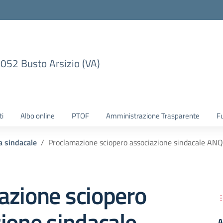
1052 Busto Arsizio (VA)
ti
Albo online
PTOF
Amministrazione Trasparente
F
 sindacale
Proclamazione sciopero associazione sindacale ANQU
azione sciopero
ione sindacale
A