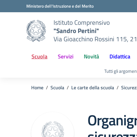
Vai ai contenuti
Vai al menu di navigazione
Vai al footer
Ministero dell'Istruzione e del Merito
Istituto Comprensivo
"Sandro Pertini"
Via Gioacchino Rossini 115, 2
Scuola
Servizi
Novità
Didattica
Tutti gli argomen
Home
Scuola
Le carte della scuola
Sicurez
Organi
sicurezz