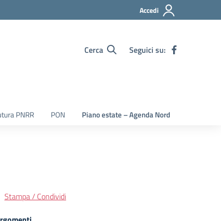
Accedi
Cerca
Seguici su:
utura PNRR
PON
Piano estate – Agenda Nord
Stampa / Condividi
rgomenti