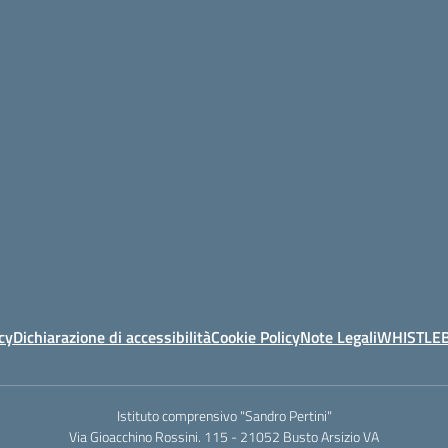
cy
Dichiarazione di accessibilità
Cookie Policy
Note Legali
WHISTLE
Istituto comprensivo "Sandro Pertini"
Via Gioacchino Rossini. 115 - 21052 Busto Arsizio VA