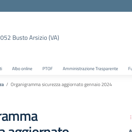
1052 Busto Arsizio (VA)
ti
Albo online
PTOF
Amministrazione Trasparente
F
za
Organigramma sicurezza aggiornato gennaio 2024
gramma
a aggiornato
A