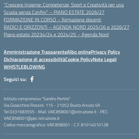
“Crescere Insieme: Competenze, Sport e Creatività per una
Scuola senza Confini” – PIANO ESTATE 2026/27
FORMAZIONE IN CORSO – formazione docenti
RADICI E ORIZZONTI – AGENDA NORD 2025/26 e 2026/27
Piano estate 20234/24 e 2024/25 – Agenda Nord
Amministrazione Trasparente
Albo online
Privacy Policy
Dichiarazione di accessibilità
Cookie Policy
Note Legali
WHISTLEBLOWING
Seguici su:
Istituto comprensivo "Sandro Pertini"
Via Gioacchino Rossini. 115 - 21052 Busto Arsizio VA
Tel 0331683555 - Mail: VAIC858001@istruzione.it - PEC:
VAIC858001@pec.istruzione.it
Codice meccanografico: VAIC858001 - C.F. 81014010128