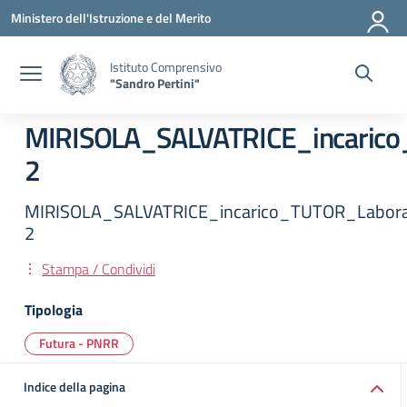
Vai ai contenuti
Vai al menu di navigazione
Vai al footer
Ministero dell'Istruzione e del Merito
Istituto Comprensivo
"Sandro Pertini"
MIRISOLA_SALVATRICE_incaric
2
MIRISOLA_SALVATRICE_incarico_TUTOR_Labor
2
Stampa / Condividi
Tipologia
Futura - PNRR
Indice della pagina