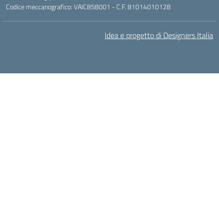
Codice meccanografico: VAIC858001 - C.F. 81014010128
Idea e progetto di Designers Italia