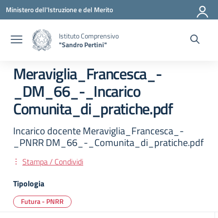
Vai ai contenuti
Vai al menu di navigazione
Vai al footer
Ministero dell'Istruzione e del Merito
Istituto Comprensivo
"Sandro Pertini"
Meraviglia_Francesca_-
_DM_66_-_Incarico
Comunita_di_pratiche.pdf
Incarico docente Meraviglia_Francesca_-
_PNRR DM_66_-_Comunita_di_pratiche.pdf
Stampa / Condividi
Tipologia
Futura - PNRR