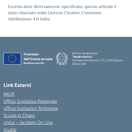
Eccetto dove diversamente specificato, questo articolo è
stato rilasciato sotto Licenza Creative Commons
Attribuzione 4.0 Italia.
Istituto Comprensivo
"Sandro Pertini"
Via Gioacchino Rossini 115, 21052 Busto
Arsizio (VA)
Link Esterni
MIUR
Ufficio Scolastico Regionale
Ufficio Scolastico Territoriale
Scuola in Chiaro
Unica – Iscrizioni On Line
Invalsi