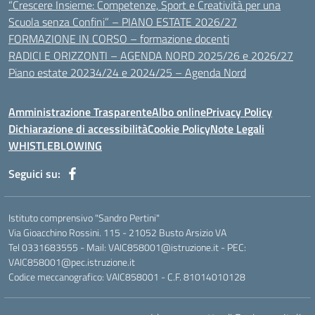
“Crescere Insieme: Competenze, Sport e Creatività per una
Scuola senza Confini” – PIANO ESTATE 2026/27
FORMAZIONE IN CORSO – formazione docenti
RADICI E ORIZZONTI – AGENDA NORD 2025/26 e 2026/27
Piano estate 20234/24 e 2024/25 – Agenda Nord
Amministrazione Trasparente
Albo online
Privacy Policy
Dichiarazione di accessibilità
Cookie Policy
Note Legali
WHISTLEBLOWING
Seguici su:
Istituto comprensivo "Sandro Pertini"
Via Gioacchino Rossini. 115 - 21052 Busto Arsizio VA
Tel 0331683555 - Mail: VAIC858001@istruzione.it - PEC:
VAIC858001@pec.istruzione.it
Codice meccanografico: VAIC858001 - C.F. 81014010128