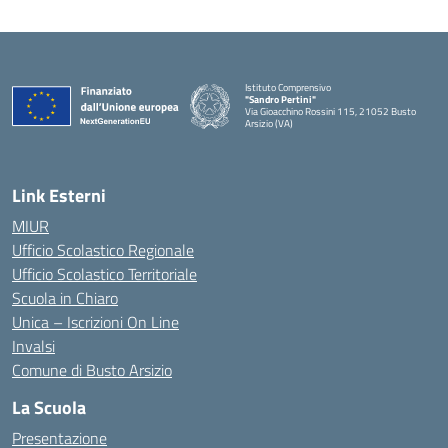
Istituto Comprensivo
"Sandro Pertini"
Via Gioacchino Rossini 115, 21052 Busto
Arsizio (VA)
Link Esterni
MIUR
Ufficio Scolastico Regionale
Ufficio Scolastico Territoriale
Scuola in Chiaro
Unica – Iscrizioni On Line
Invalsi
Comune di Busto Arsizio
La Scuola
Presentazione