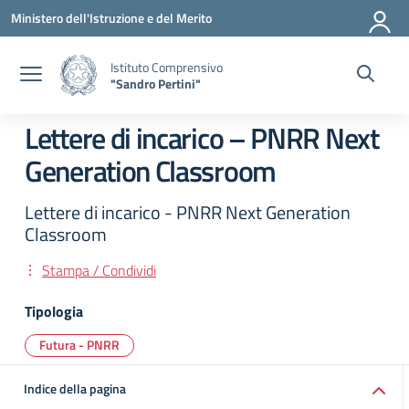
Vai ai contenuti
Vai al menu di navigazione
Vai al footer
Ministero dell'Istruzione e del Merito
Istituto Comprensivo
"Sandro Pertini"
Lettere di incarico – PNRR Next
Generation Classroom
Lettere di incarico - PNRR Next Generation
Classroom
Stampa / Condividi
Tipologia
Futura - PNRR
Indice della pagina