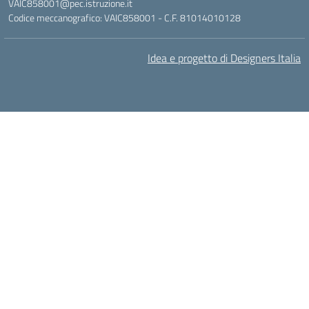
VAIC858001@pec.istruzione.it
Codice meccanografico: VAIC858001 - C.F. 81014010128
Idea e progetto di Designers Italia