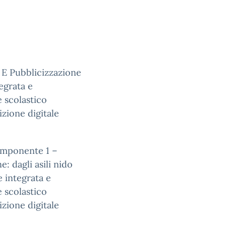
 E Pubblicizzazione
egrata e
e scolastico
zione digitale
mponente 1 –
e: dagli asili nido
e integrata e
e scolastico
zione digitale