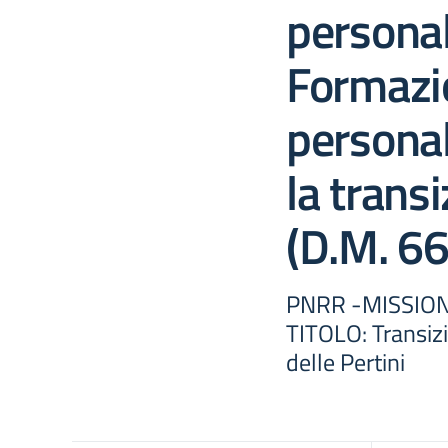
personal
Formazi
personal
la transi
(D.M. 6
PNRR -MISSIONE
TITOLO: Transizi
delle Pertini