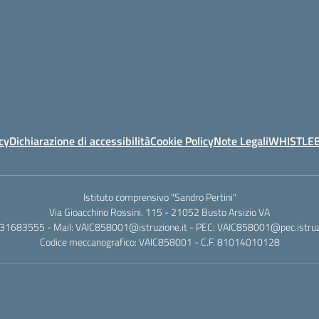
cy
Dichiarazione di accessibilità
Cookie Policy
Note Legali
WHISTLE
Istituto comprensivo "Sandro Pertini"
Via Gioacchino Rossini. 115 - 21052 Busto Arsizio VA
331683555 - Mail: VAIC858001@istruzione.it - PEC: VAIC858001@pec.istruzi
Codice meccanografico: VAIC858001 - C.F. 81014010128