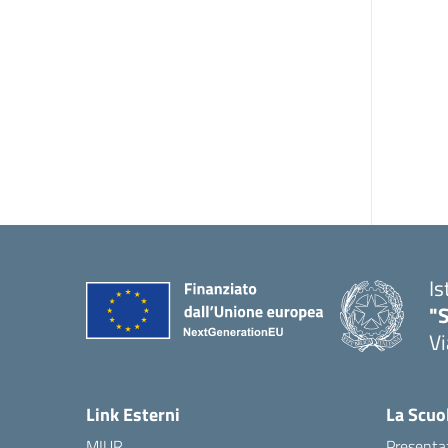
Is
"S
Vi
Link Esterni
La Scuo
MIUR
Presenta