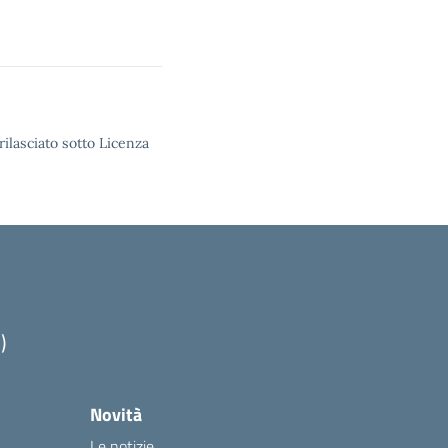
rilasciato sotto Licenza
)
Novità
Le notizie