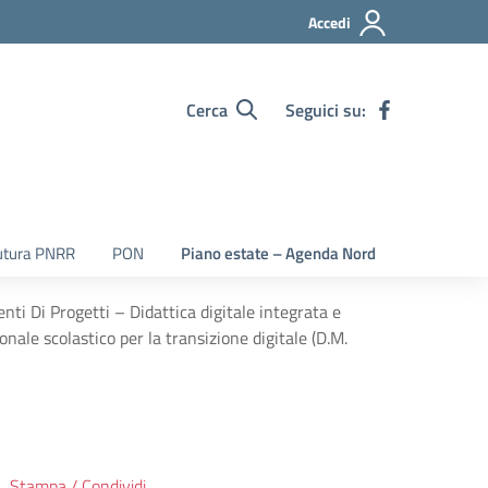
Accedi
Cerca
Seguici su:
utura PNRR
PON
Piano estate – Agenda Nord
ti Di Progetti – Didattica digitale integrata e
nale scolastico per la transizione digitale (D.M.
Stampa / Condividi