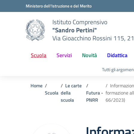
Vai ai contenuti
Vai al menu di navigazione
Vai al footer
Ministero dell'Istruzione e del Merito
Istituto Comprensivo
"Sandro Pertini"
Via Gioacchino Rossini 115, 2
Scuola
Servizi
Novità
Didattica
Tutti gli argomen
Home
Le carte
Informazion
Scuola
della
Futura -
formazione all
scuola
PNRR
66/2023)
Informa