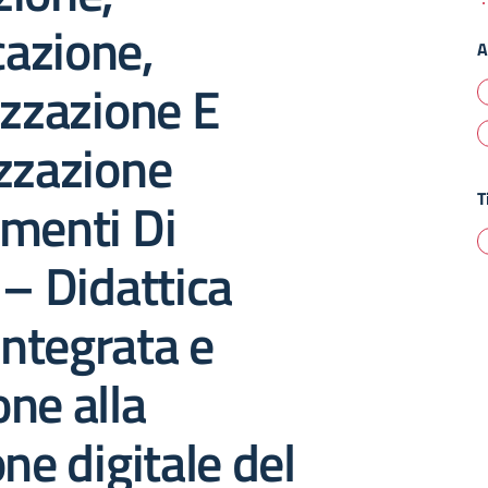
azione,
A
izzazione E
zzazione
T
menti Di
 – Didattica
integrata e
ne alla
one digitale del