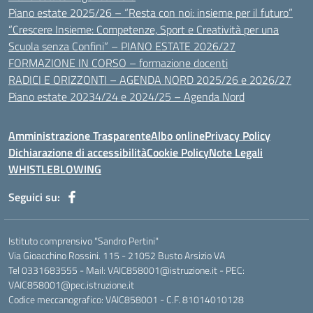
Piano estate 2025/26 – “Resta con noi: insieme per il futuro”
“Crescere Insieme: Competenze, Sport e Creatività per una
Scuola senza Confini” – PIANO ESTATE 2026/27
FORMAZIONE IN CORSO – formazione docenti
RADICI E ORIZZONTI – AGENDA NORD 2025/26 e 2026/27
Piano estate 20234/24 e 2024/25 – Agenda Nord
Amministrazione Trasparente
Albo online
Privacy Policy
Dichiarazione di accessibilità
Cookie Policy
Note Legali
WHISTLEBLOWING
Seguici su:
Istituto comprensivo "Sandro Pertini"
Via Gioacchino Rossini. 115 - 21052 Busto Arsizio VA
Tel 0331683555 - Mail: VAIC858001@istruzione.it - PEC:
VAIC858001@pec.istruzione.it
Codice meccanografico: VAIC858001 - C.F. 81014010128