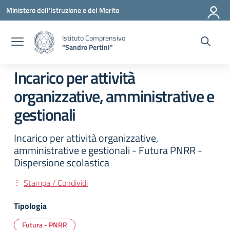
Vai ai contenuti
Vai al menu di navigazione
Vai al footer
Ministero dell'Istruzione e del Merito
Istituto Comprensivo
"Sandro Pertini"
Incarico per attività
organizzative, amministrative e
gestionali
Incarico per attività organizzative,
amministrative e gestionali - Futura PNRR -
Dispersione scolastica
Stampa / Condividi
Tipologia
Futura - PNRR