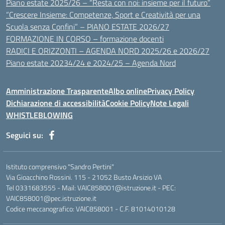
Piano estate 2025/26 – “Resta con noi: insieme per il futuro”
“Crescere Insieme: Competenze, Sport e Creatività per una
Scuola senza Confini” – PIANO ESTATE 2026/27
FORMAZIONE IN CORSO – formazione docenti
RADICI E ORIZZONTI – AGENDA NORD 2025/26 e 2026/27
Piano estate 20234/24 e 2024/25 – Agenda Nord
Amministrazione Trasparente
Albo online
Privacy Policy
Dichiarazione di accessibilità
Cookie Policy
Note Legali
WHISTLEBLOWING
Seguici su:
Istituto comprensivo "Sandro Pertini"
Via Gioacchino Rossini. 115 - 21052 Busto Arsizio VA
Tel 0331683555 - Mail: VAIC858001@istruzione.it - PEC:
VAIC858001@pec.istruzione.it
Codice meccanografico: VAIC858001 - C.F. 81014010128