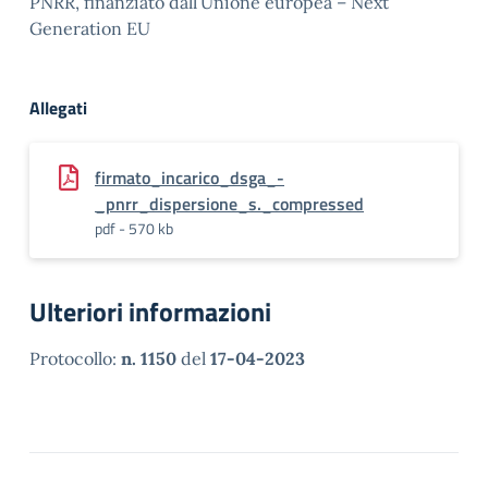
PNRR, finanziato dall’Unione europea – Next
Generation EU
Allegati
firmato_incarico_dsga_-
_pnrr_dispersione_s._compressed
pdf - 570 kb
Ulteriori informazioni
Protocollo:
n. 1150
del
17-04-2023