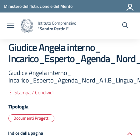
Vai ai contenuti
Vai al menu di navigazione
Vai al footer
Ministero dell'Istruzione e del Merito
Istituto Comprensivo
"Sandro Pertini"
Giudice Angela interno_
Incarico_Esperto_Agenda_Nord
Giudice Angela interno_
Incarico_Esperto_Agenda_Nord_A1.B_Lingua_
Stampa / Condividi
Tipologia
Documenti Progetti
Indice della pagina