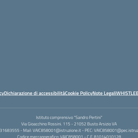
cy
Dichiarazione di accessibilità
Cookie Policy
Note Legali
WHISTLE
Istituto comprensivo "Sandro Pertini"
Via Gioacchino Rossini. 115 - 21052 Busto Arsizio VA
331683555 - Mail: VAIC858001@istruzione.it - PEC: VAIC858001@pec.istruzi
Codice meccanografico: VAIC858001 - C.F. 81014010128