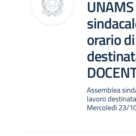
UNAMS 
sindacale
orario di
destinat
DOCEN
Assemblea sindac
lavoro destinat
Mercoledì 23/10