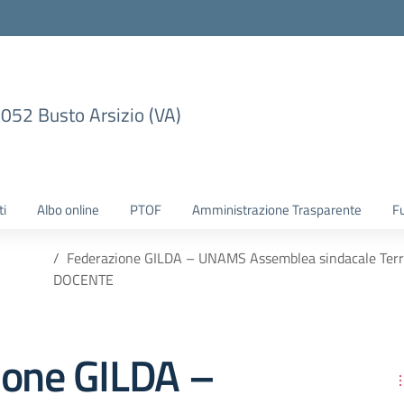
1052 Busto Arsizio (VA)
ti
Albo online
PTOF
Amministrazione Trasparente
F
Federazione GILDA – UNAMS Assemblea sindacale Territor
DOCENTE
ione GILDA –