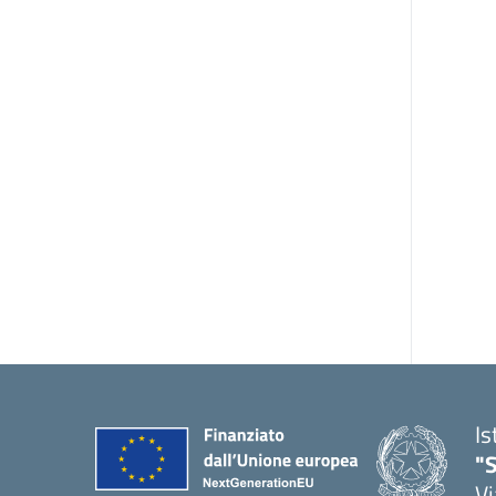
Is
"S
Vi