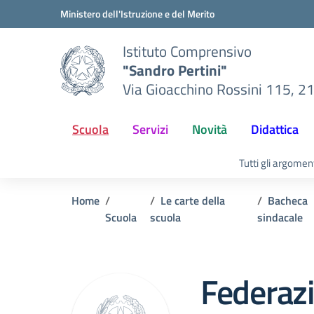
Vai ai contenuti
Vai al menu di navigazione
Vai al footer
Ministero dell'Istruzione e del Merito
Istituto Comprensivo
"Sandro Pertini"
Via Gioacchino Rossini 115, 2
Scuola
Servizi
Novità
Didattica
Tutti gli argomen
Home
Le carte della
Bacheca
Scuola
scuola
sindacale
Federaz