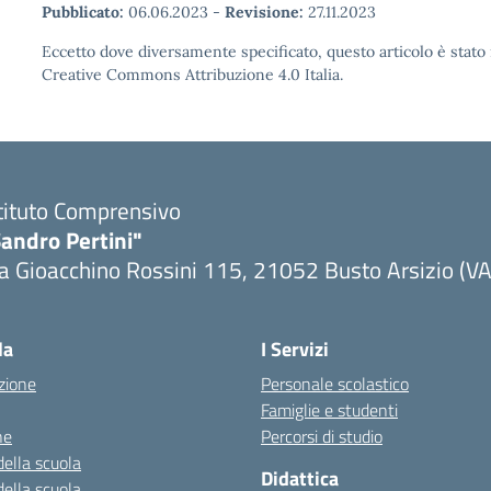
Pubblicato:
06.06.2023
-
Revisione:
27.11.2023
Eccetto dove diversamente specificato, questo articolo è stato 
Creative Commons Attribuzione 4.0 Italia.
tituto Comprensivo
andro Pertini"
a Gioacchino Rossini 115, 21052 Busto Arsizio (VA
la
I Servizi
zione
Personale scolastico
Famiglie e studenti
ne
Percorsi di studio
della scuola
Didattica
della scuola