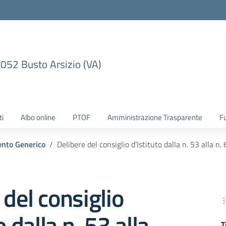
1052 Busto Arsizio (VA)
ti
Albo online
PTOF
Amministrazione Trasparente
F
nto Generico
Delibere del consiglio d’Istituto dalla n. 53 alla n
 del consiglio
o dalla n. 53 alla
T