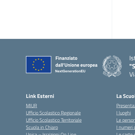
Is
"S
Vi
Link Esterni
La Scuo
MIUR
Presenta
Ufficio Scolastico Regionale
I luoghi
Ufficio Scolastico Territoriale
Le perso
Scuola in Chiaro
I numeri 
Unica – Iscrizioni On Line
Le carte 