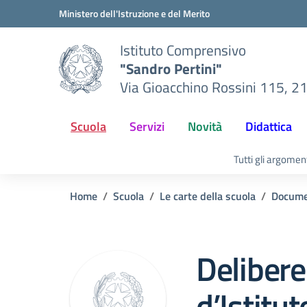
Vai ai contenuti
Vai al menu di navigazione
Vai al footer
Ministero dell'Istruzione e del Merito
Istituto Comprensivo
"Sandro Pertini"
Via Gioacchino Rossini 115, 2
Scuola
Servizi
Novità
Didattica
Tutti gli argomen
Home
Scuola
Le carte della scuola
Docume
Delibere
d’Istitut