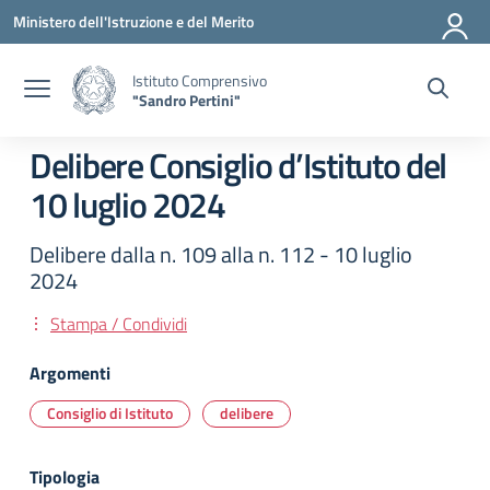
Vai ai contenuti
Vai al menu di navigazione
Vai al footer
Ministero dell'Istruzione e del Merito
Istituto Comprensivo
"Sandro Pertini"
Delibere Consiglio d’Istituto del
10 luglio 2024
Delibere dalla n. 109 alla n. 112 - 10 luglio
2024
Stampa / Condividi
Argomenti
Consiglio di Istituto
delibere
Tipologia