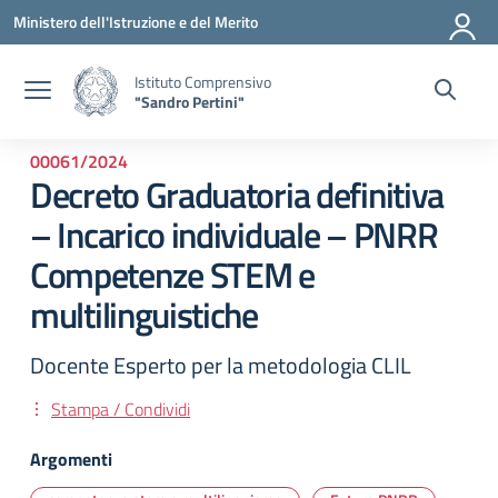
Vai ai contenuti
Vai al menu di navigazione
Vai al footer
Ministero dell'Istruzione e del Merito
Istituto Comprensivo
"Sandro Pertini"
00061/2024
Decreto Graduatoria definitiva
– Incarico individuale – PNRR
Competenze STEM e
multilinguistiche
Docente Esperto per la metodologia CLIL
Stampa / Condividi
Argomenti