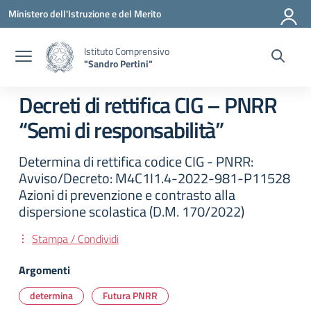
Vai ai contenuti
Vai al menu di navigazione
Vai al footer
Ministero dell'Istruzione e del Merito
Istituto Comprensivo
"Sandro Pertini"
Decreti di rettifica CIG – PNRR
“Semi di responsabilità”
Determina di rettifica codice CIG - PNRR:
Avviso/Decreto: M4C1I1.4-2022-981-P11528
Azioni di prevenzione e contrasto alla
dispersione scolastica (D.M. 170/2022)
Stampa / Condividi
Argomenti
determina
Futura PNRR