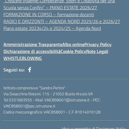
“Crescere Insieme: Competenze, Sport e Creatività per una
Scuola senza Confini” – PIANO ESTATE 2026/27
FORMAZIONE IN CORSO – formazione docenti
RADICI E ORIZZONTI – AGENDA NORD 2025/26 e 2026/27
Piano estate 20234/24 e 2024/25 – Agenda Nord
Amministrazione Trasparente
Albo online
Privacy Policy
Dichiarazione di accessibilità
Cookie Policy
Note Legali
WHISTLEBLOWING
Seguici su:
Istituto comprensivo "Sandro Pertini"
Via Gioacchino Rossini. 115 - 21052 Busto Arsizio VA
Tel 0331683555 - Mail: VAIC858001@istruzione.it - PEC:
VAIC858001@pec.istruzione.it
Codice meccanografico: VAIC858001 - C.F. 81014010128
Idea e progetto di Designers Italia