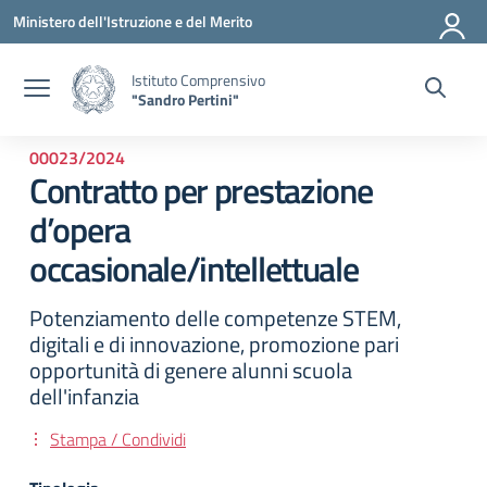
Vai ai contenuti
Vai al menu di navigazione
Vai al footer
Ministero dell'Istruzione e del Merito
Istituto Comprensivo
"Sandro Pertini"
00023/2024
Contratto per prestazione
d’opera
occasionale/intellettuale
Potenziamento delle competenze STEM,
digitali e di innovazione, promozione pari
opportunità di genere alunni scuola
dell'infanzia
Stampa / Condividi