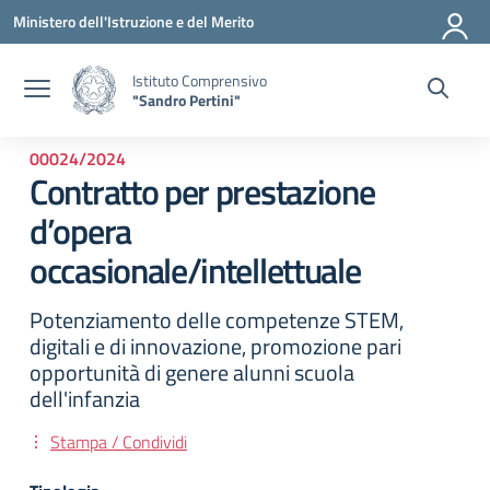
Vai ai contenuti
Vai al menu di navigazione
Vai al footer
Ministero dell'Istruzione e del Merito
Istituto Comprensivo
"Sandro Pertini"
00024/2024
Contratto per prestazione
d’opera
occasionale/intellettuale
Potenziamento delle competenze STEM,
digitali e di innovazione, promozione pari
opportunità di genere alunni scuola
dell'infanzia
Stampa / Condividi