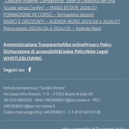
“Crescere Insieme: Competenze, Sport e Creatività per una
Scuola senza Confini” – PIANO ESTATE 2026/27
FORMAZIONE IN CORSO – formazione docenti
RADICI E ORIZZONTI – AGENDA NORD 2025/26 e 2026/27
Piano estate 20234/24 e 2024/25 – Agenda Nord
Amministrazione Trasparente
Albo online
Privacy Policy
Dichiarazione di accessibilità
Cookie Policy
Note Legali
WHISTLEBLOWING
Seguici su:
Istituto comprensivo "Sandro Pertini"
Via Gioacchino Rossini. 115 - 21052 Busto Arsizio VA
Tel 0331683555 - Mail: VAIC858001@istruzione.it - PEC:
VAIC858001@pec.istruzione.it
Codice meccanografico: VAIC858001 - C.F. 81014010128
Idea e progetto di Designers Italia