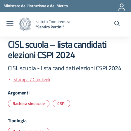
Vai ai contenuti
Vai al menu di navigazione
Vai al footer
Ministero dell'Istruzione e del Merito
Istituto Comprensivo
"Sandro Pertini"
CISL scuola – lista candidati
elezioni CSPI 2024
CISL scuola - lista candidati elezioni CSPI 2024
Stampa / Condividi
Argomenti
Bacheca sindacale
CSPI
Tipologia