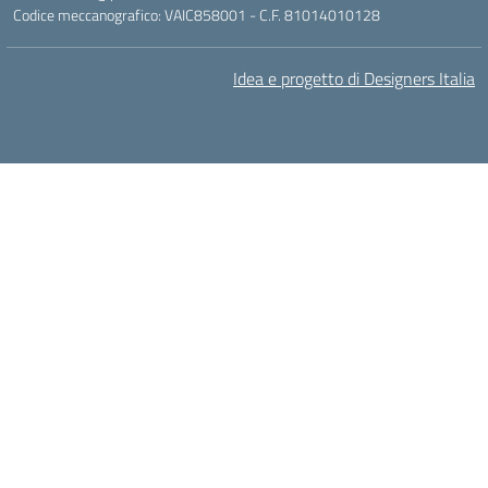
Codice meccanografico: VAIC858001 - C.F. 81014010128
Idea e progetto di Designers Italia