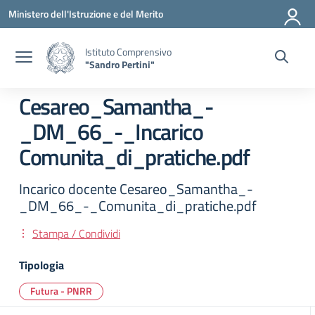
Vai ai contenuti
Vai al menu di navigazione
Vai al footer
Ministero dell'Istruzione e del Merito
Istituto Comprensivo
"Sandro Pertini"
Cesareo_Samantha_-
_DM_66_-_Incarico
Comunita_di_pratiche.pdf
Incarico docente Cesareo_Samantha_-
_DM_66_-_Comunita_di_pratiche.pdf
Stampa / Condividi
Tipologia
Futura - PNRR