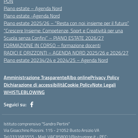
PON
Piano estate – Agenda Nord
Piano estate -Agenda Nord
Piano estate 2025/26 – “Resta con noi: insieme per il futuro”
“Crescere Insieme: Competenze, Sport e Creatività per una
Scuola senza Confini” – PIANO ESTATE 2026/27
FORMAZIONE IN CORSO – formazione docenti
RADICI E ORIZZONTI – AGENDA NORD 2025/26 e 2026/27
Piano estate 20234/24 e 2024/25 – Agenda Nord
Amministrazione Trasparente
Albo online
Privacy Policy
Dichiarazione di accessibilità
Cookie Policy
Note Legali
WHISTLEBLOWING
Seguici su:
Istituto comprensivo "Sandro Pertini"
Via Gioacchino Rossini. 115 - 21052 Busto Arsizio VA
Tel 0331683555 - Mail: VAIC858001@istruzione.it - PEC: