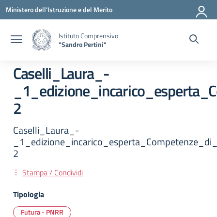
Vai ai contenuti
Vai al menu di navigazione
Vai al footer
Ministero dell'Istruzione e del Merito
Istituto Comprensivo
"Sandro Pertini"
Caselli_Laura_-
_1_edizione_incarico_esperta
2
Caselli_Laura_-
_1_edizione_incarico_esperta_Competenze_di
2
Stampa / Condividi
Tipologia
Futura - PNRR