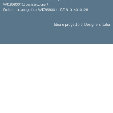
VAIC858001@pec.istruzione.it
Codice meccanografico: VAIC858001 - C.F. 81014010128
Idea e progetto di Designers Italia