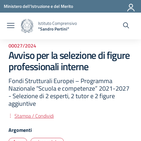
Vai ai contenuti
Vai al menu di navigazione
Vai al footer
Ministero dell'Istruzione e del Merito
Istituto Comprensivo
"Sandro Pertini"
00027/2024
Avviso per la selezione di figure
professionali interne
Fondi Strutturali Europei – Programma
Nazionale “Scuola e competenze” 2021-2027
- Selezione di 2 esperti, 2 tutor e 2 figure
aggiuntive
Stampa / Condividi
Argomenti