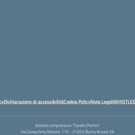
cy
Dichiarazione di accessibilità
Cookie Policy
Note Legali
WHISTLE
Istituto comprensivo "Sandro Pertini"
Via Gioacchino Rossini. 115 - 21052 Busto Arsizio VA