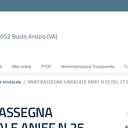
1052 Busto Arsizio (VA)
ti
Albo online
PTOF
Amministrazione Trasparente
F
 sindacale
ANIEF.RASSEGNA SINDACALE ANIEF N.25 DEL 27
RASSEGNA
LE ANIEF N.25
A