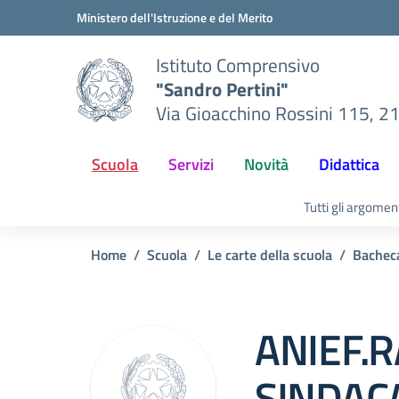
Vai ai contenuti
Vai al menu di navigazione
Vai al footer
Ministero dell'Istruzione e del Merito
Istituto Comprensivo
"Sandro Pertini"
Via Gioacchino Rossini 115, 2
Scuola
Servizi
Novità
Didattica
Tutti gli argomen
Home
Scuola
Le carte della scuola
Bacheca
ANIEF.
SINDACA