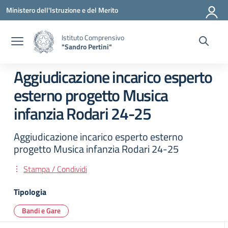
Vai ai contenuti
Vai al menu di navigazione
Vai al footer
Ministero dell'Istruzione e del Merito
Istituto Comprensivo
"Sandro Pertini"
Aggiudicazione incarico esperto
esterno progetto Musica
infanzia Rodari 24-25
Aggiudicazione incarico esperto esterno
progetto Musica infanzia Rodari 24-25
Stampa / Condividi
Tipologia
Bandi e Gare