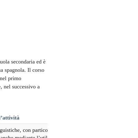
scuola secondaria ed è
ua spagnola. Il corso
 nel primo
e, nel successivo a
’attività
istiche, con particolare riferimento all’italiano nonché alla
, anche mediante l’utilizzo della metodologia Content