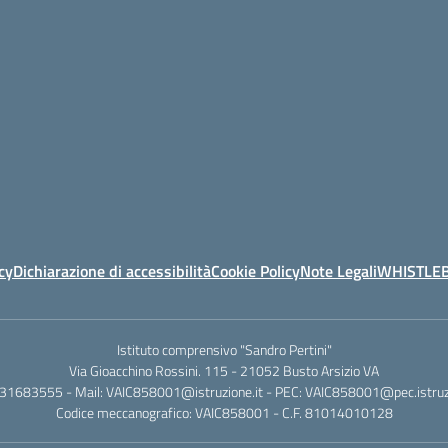
cy
Dichiarazione di accessibilità
Cookie Policy
Note Legali
WHISTLE
Istituto comprensivo "Sandro Pertini"
Via Gioacchino Rossini. 115 - 21052 Busto Arsizio VA
331683555 - Mail: VAIC858001@istruzione.it - PEC: VAIC858001@pec.istruzi
Codice meccanografico: VAIC858001 - C.F. 81014010128