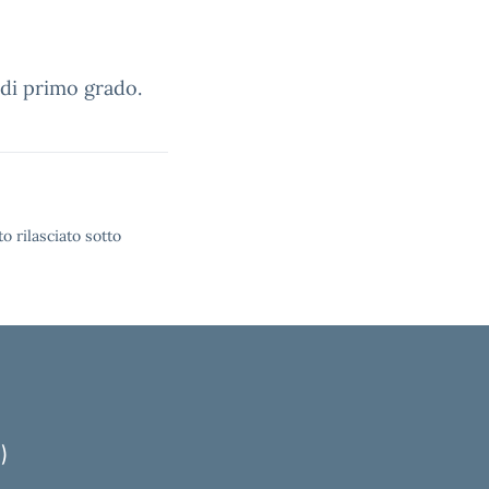
 di primo grado.
o rilasciato sotto
)