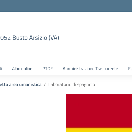
1052 Busto Arsizio (VA)
ti
Albo online
PTOF
Amministrazione Trasparente
F
etto area umanistica
Laboratorio di spagnolo