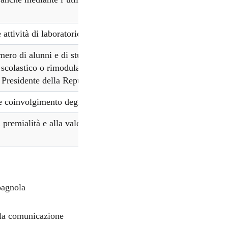
attività di laboratorio
ero di alunni e di studenti per classe o per articolazioni di
scolastico o rimodulazione del monte orario rispetto a
l Presidente della Repubblica 20 marzo 2009, n. 89
 e coinvolgimento degli alunni e degli studenti
a premialità e alla valorizzazione del merito degli alunni e
pagnola
lla comunicazione