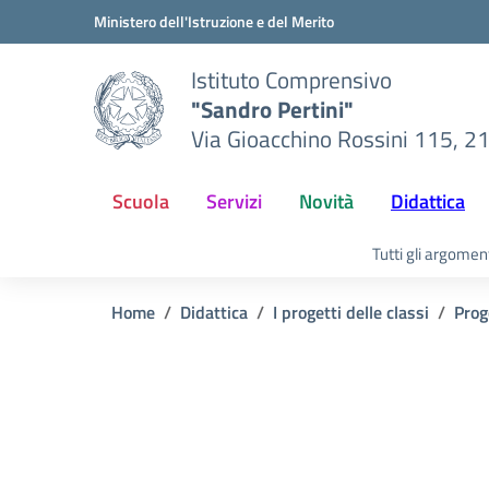
Vai ai contenuti
Vai al menu di navigazione
Vai al footer
Ministero dell'Istruzione e del Merito
Istituto Comprensivo
"Sandro Pertini"
Via Gioacchino Rossini 115, 2
Scuola
Servizi
Novità
Didattica
Tutti gli argomen
Home
Didattica
I progetti delle classi
Prog