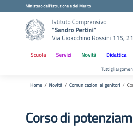
Vai ai contenuti
Vai al menu di navigazione
Vai al footer
Ministero dell'Istruzione e del Merito
Istituto Comprensivo
"Sandro Pertini"
Via Gioacchino Rossini 115, 2
Scuola
Servizi
Novità
Didattica
Tutti gli argomen
Home
Novità
Comunicazioni ai genitori
Co
Corso di potenziame