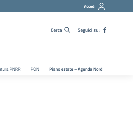
Accedi
Cerca
Seguici su:
utura PNRR
PON
Piano estate – Agenda Nord