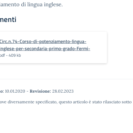
amento di lingua inglese.
menti
Circ.n.74-Corso-di-potenziamento-lingua-
inglese-per-secondaria-primo-grado-Fermi-
pdf - 409 kb
o:
10.01.2020
-
Revisione:
28.02.2023
ove diversamente specificato, questo articolo è stato rilasciato sott