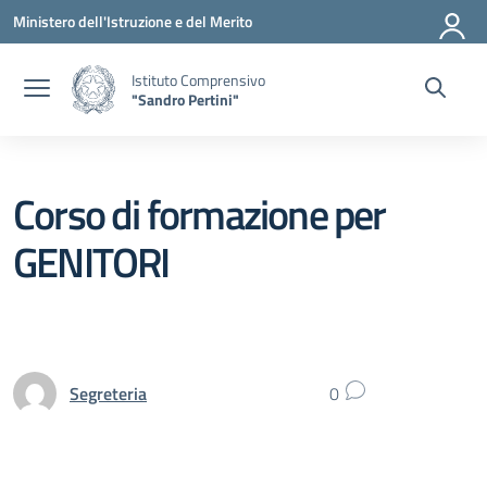
Vai ai contenuti
Vai al menu di navigazione
Vai al footer
Ministero dell'Istruzione e del Merito
Istituto Comprensivo
"Sandro Pertini"
Corso di formazione per
GENITORI
Segreteria
0