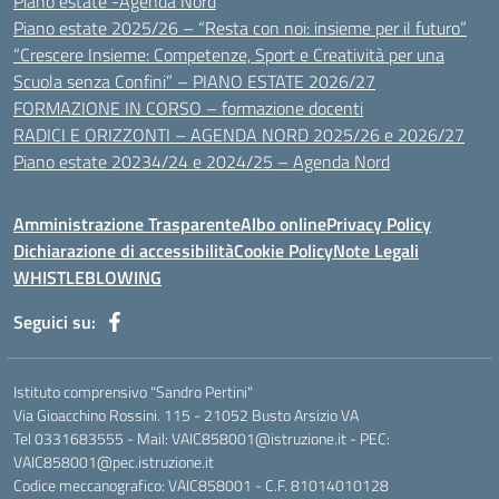
Piano estate -Agenda Nord
Piano estate 2025/26 – “Resta con noi: insieme per il futuro”
“Crescere Insieme: Competenze, Sport e Creatività per una
Scuola senza Confini” – PIANO ESTATE 2026/27
FORMAZIONE IN CORSO – formazione docenti
RADICI E ORIZZONTI – AGENDA NORD 2025/26 e 2026/27
Piano estate 20234/24 e 2024/25 – Agenda Nord
Amministrazione Trasparente
Albo online
Privacy Policy
Dichiarazione di accessibilità
Cookie Policy
Note Legali
WHISTLEBLOWING
Seguici su:
Istituto comprensivo "Sandro Pertini"
Via Gioacchino Rossini. 115 - 21052 Busto Arsizio VA
Tel 0331683555 - Mail: VAIC858001@istruzione.it - PEC:
VAIC858001@pec.istruzione.it
Codice meccanografico: VAIC858001 - C.F. 81014010128