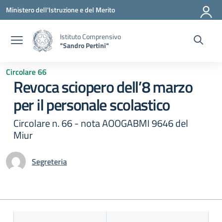
Vai ai contenuti
Vai al menu di navigazione
Vai al footer
Ministero dell'Istruzione e del Merito
Istituto Comprensivo
"Sandro Pertini"
Circolare 66
Revoca sciopero dell’8 marzo
per il personale scolastico
Circolare n. 66 - nota AOOGABMI 9646 del
Miur
Segreteria