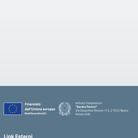
Istituto Comprensivo
"Sandro Pertini"
Via Gioacchino Rossini 115, 21052 Busto
Arsizio (VA)
Link Esterni