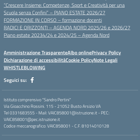
“Crescere Insieme: Competenze, Sport e Creatività per una
Scuola senza Confini” – PIANO ESTATE 2026/27
FORMAZIONE IN CORSO – formazione docenti
RADICI E ORIZZONTI – AGENDA NORD 2025/26 e 2026/27
Piano estate 20234/24 e 2024/25 – Agenda Nord
Amministrazione Trasparente
Albo online
Privacy Policy
Dichiarazione di accessibilità
Cookie Policy
Note Legali
WHISTLEBLOWING
Seguici su:
Istituto comprensivo "Sandro Pertini"
Via Gioacchino Rossini. 115 - 21052 Busto Arsizio VA
Tel 0331683555 - Mail: VAIC858001@istruzione.it - PEC:
VAIC858001@pec.istruzione.it
Codice meccanografico: VAIC858001 - C.F. 81014010128