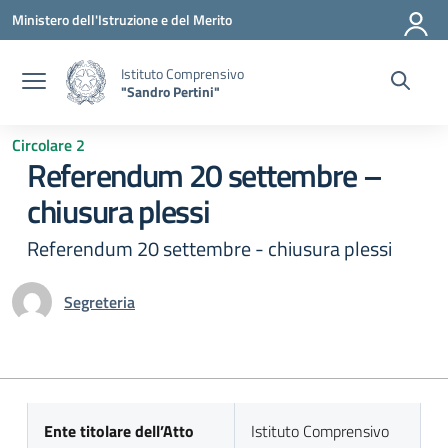
Vai ai contenuti
Vai al menu di navigazione
Vai al footer
Ministero dell'Istruzione e del Merito
Istituto Comprensivo
"Sandro Pertini"
Circolare 2
Referendum 20 settembre –
chiusura plessi
Referendum 20 settembre - chiusura plessi
Segreteria
Ente titolare dell’Atto
Istituto Comprensivo