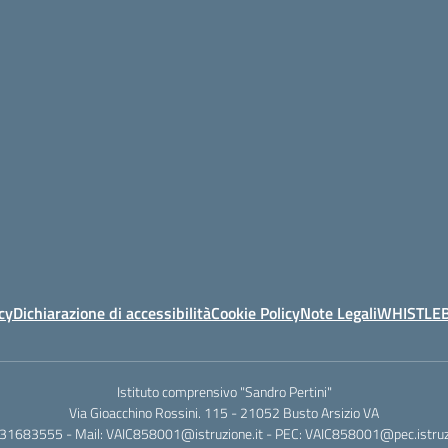
cy
Dichiarazione di accessibilità
Cookie Policy
Note Legali
WHISTLE
Istituto comprensivo "Sandro Pertini"
Via Gioacchino Rossini. 115 - 21052 Busto Arsizio VA
331683555 - Mail: VAIC858001@istruzione.it - PEC: VAIC858001@pec.istruzi