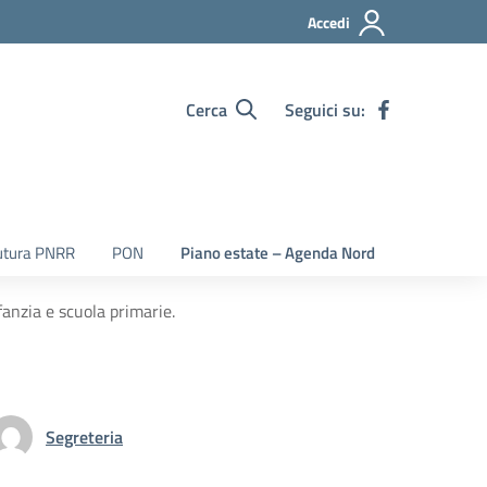
Accedi
Cerca
Seguici su:
utura PNRR
PON
Piano estate – Agenda Nord
anzia e scuola primarie.
Segreteria