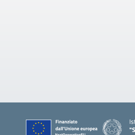
Is
"S