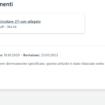
menti
circolare-27-con-allegato
pdf - 364 kb
o:
19.10.2020
-
Revisione:
23.03.2023
ove diversamente specificato, questo articolo è stato rilasciato sott