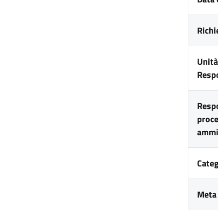
Richi
Unità
Resp
Respo
proc
ammi
Categ
Meta 