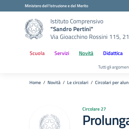
Vai ai contenuti
Vai al menu di navigazione
Vai al footer
Ministero dell'Istruzione e del Merito
Istituto Comprensivo
"Sandro Pertini"
Via Gioacchino Rossini 115, 2
Scuola
Servizi
Novità
Didattica
Tutti gli argomen
Home
Novità
Le circolari
Circolari per alun
Circolare 27
Prolung