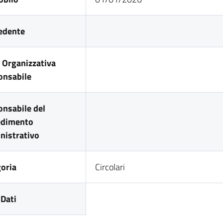
edente
 Organizzativa
onsabile
nsabile del
edimento
nistrativo
oria
Circolari
Dati