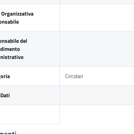
 Organizzativa
onsabile
nsabile del
edimento
nistrativo
oria
Circolari
Dati