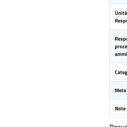
Unità
Resp
Respo
proc
ammi
Categ
Meta 
Note