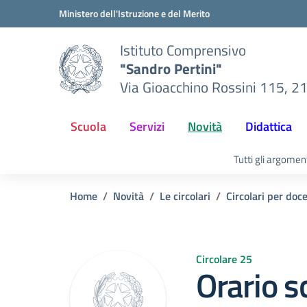
Vai ai contenuti
Vai al menu di navigazione
Vai al footer
Ministero dell'Istruzione e del Merito
Istituto Comprensivo
"Sandro Pertini"
Via Gioacchino Rossini 115, 2
Scuola
Servizi
Novità
Didattica
Tutti gli argomen
Home
Novità
Le circolari
Circolari per doc
Circolare 25
Orario s