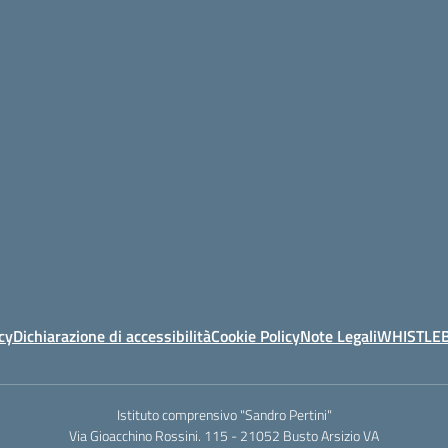
cy
Dichiarazione di accessibilità
Cookie Policy
Note Legali
WHISTLE
Istituto comprensivo "Sandro Pertini"
Via Gioacchino Rossini. 115 - 21052 Busto Arsizio VA