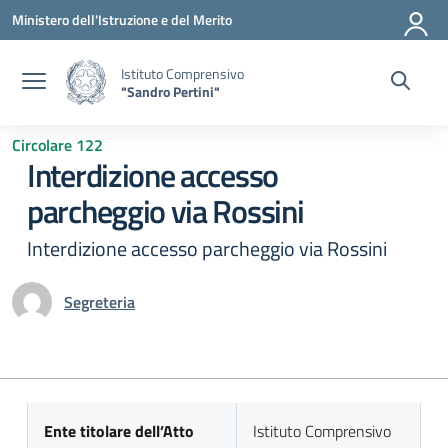
Vai ai contenuti
Vai al menu di navigazione
Vai al footer
Ministero dell'Istruzione e del Merito
Istituto Comprensivo
"Sandro Pertini"
Circolare 122
Interdizione accesso
parcheggio via Rossini
Interdizione accesso parcheggio via Rossini
Segreteria
Ente titolare dell’Atto
Istituto Comprensivo