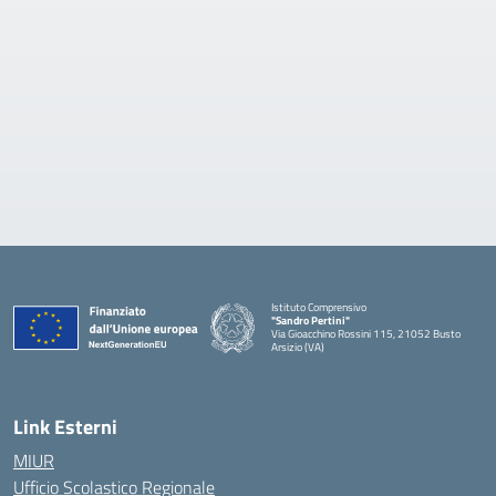
Istituto Comprensivo
"Sandro Pertini"
Via Gioacchino Rossini 115, 21052 Busto
Arsizio (VA)
Link Esterni
MIUR
Ufficio Scolastico Regionale