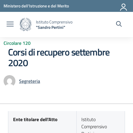
Vai ai contenuti
Vai al menu di navigazione
Vai al footer
Ministero dell'Istruzione e del Merito
Istituto Comprensivo
"Sandro Pertini"
Circolare 120
Corsi di recupero settembre
2020
Segreteria
Ente titolare dell’Atto
Istituto
Comprensivo