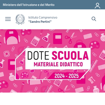
Vai ai contenuti
Vai al menu di navigazione
Vai al footer
Ministero dell'Istruzione e del Merito
Istituto Comprensivo
"Sandro Pertini"