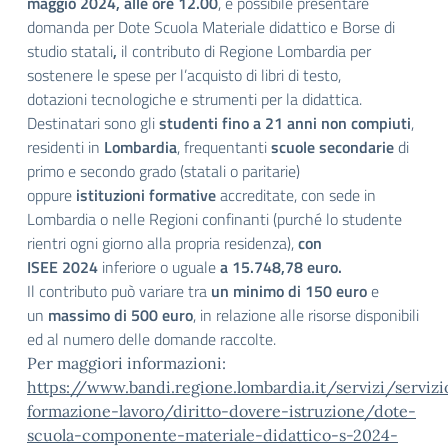
maggio 2024, alle ore 12.00
, è possibile presentare
domanda per Dote Scuola Materiale didattico e Borse di
studio statali
,
il contributo di Regione Lombardia per
sostenere le spese per l’acquisto di libri di testo,
dotazioni tecnologiche e strumenti per la didattica.
Destinatari sono gli
studenti fino a 21 anni non compiuti
,
residenti in
Lombardia
, frequentanti
scuole secondarie
di
primo e secondo grado (statali o paritarie)
oppure
istituzioni formative
accreditate, con sede in
Lombardia o nelle Regioni confinanti (purché lo studente
rientri ogni giorno alla propria residenza),
con
ISEE
2024
inferiore o uguale
a 15.748,78 euro.
Il contributo può variare tra
un minimo di 150 euro
e
un
massimo di 500 euro
, in relazione alle risorse disponibili
ed al numero delle domande raccolte.
Per maggiori informazioni:
https://www.bandi.regione.lombardia.it/servizi/servizi
formazione-lavoro/diritto-dovere-istruzione/dote-
scuola-componente-materiale-didattico-s-2024-